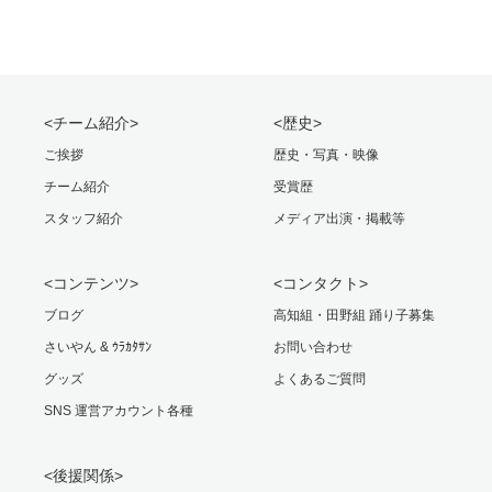
<チーム紹介>
<歴史>
ご挨拶
歴史・写真・映像
チーム紹介
受賞歴
スタッフ紹介
メディア出演・掲載等
<コンテンツ>
<コンタクト>
ブログ
高知組・田野組 踊り子募集
さいやん & ｳﾗｶﾀｻﾝ
お問い合わせ
グッズ
よくあるご質問
SNS 運営アカウント各種
<後援関係>