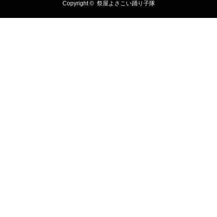
Copyright ©
祭屋よさこい踊り子隊