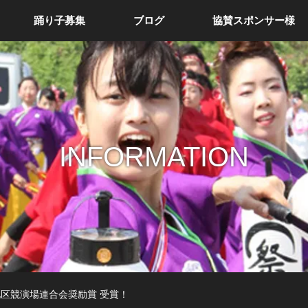
踊り子募集
ブログ
協賛スポンサー様
INFORMATION
地区競演場連合会奨励賞 受賞！