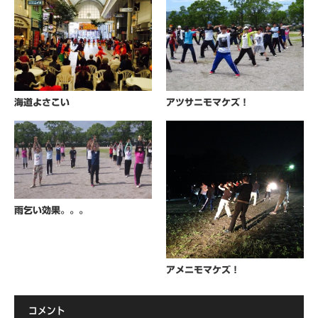
海道よさこい
アツサニモマケズ！
雨乞い効果。。。
アメニモマケズ！
コメント