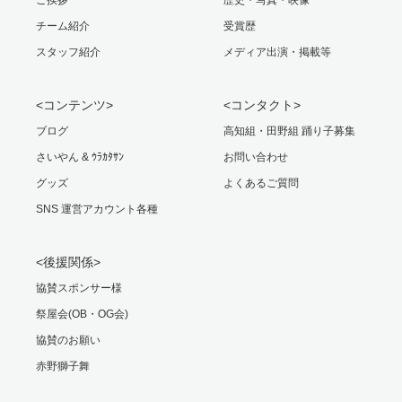
ご挨拶
歴史・写真・映像
チーム紹介
受賞歴
スタッフ紹介
メディア出演・掲載等
<コンテンツ>
<コンタクト>
ブログ
高知組・田野組 踊り子募集
さいやん & ｳﾗｶﾀｻﾝ
お問い合わせ
グッズ
よくあるご質問
SNS 運営アカウント各種
<後援関係>
協賛スポンサー様
祭屋会(OB・OG会)
協賛のお願い
赤野獅子舞