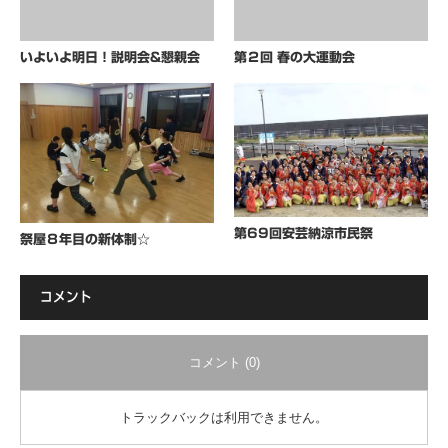
いよいよ明日！説明会&懇親会
第２回 春の大運動会
第69回安芸納涼市民祭
祭屋８年目の新体制☆
コメント
コメント (0)
トラックバックは利用できません。