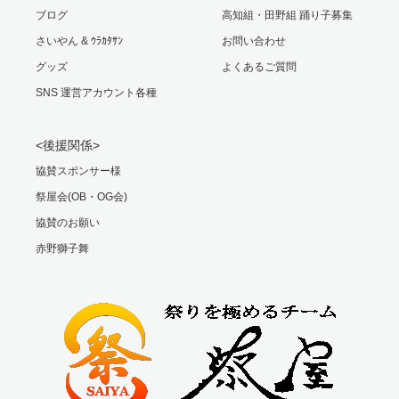
ブログ
高知組・田野組 踊り子募集
さいやん & ｳﾗｶﾀｻﾝ
お問い合わせ
グッズ
よくあるご質問
SNS 運営アカウント各種
<後援関係>
協賛スポンサー様
祭屋会(OB・OG会)
協賛のお願い
赤野獅子舞