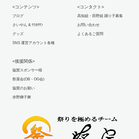
<コンテンツ>
<コンタクト>
ブログ
高知組・田野組 踊り子募集
さいやん & ｳﾗｶﾀｻﾝ
お問い合わせ
グッズ
よくあるご質問
SNS 運営アカウント各種
<後援関係>
協賛スポンサー様
祭屋会(OB・OG会)
協賛のお願い
赤野獅子舞