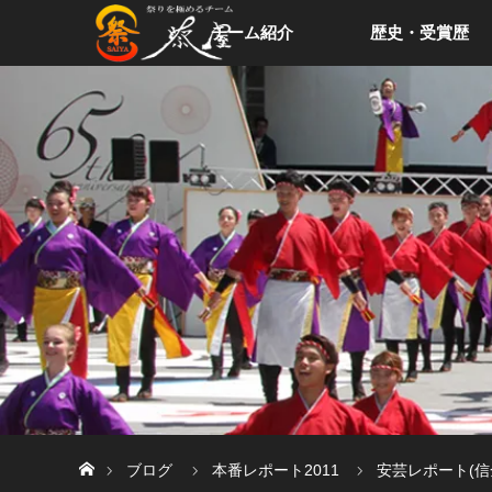
チーム紹介
歴史・受賞歴
ホーム
ブログ
本番レポート2011
安芸レポート(信