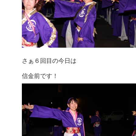
さぁ６回目の今日は
信金前です！