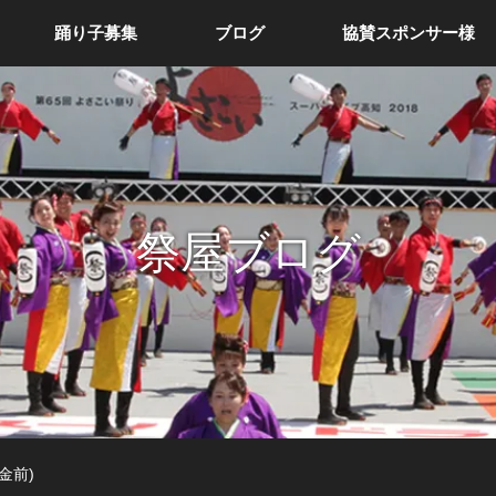
踊り子募集
ブログ
協賛スポンサー様
祭屋ブログ
金前)