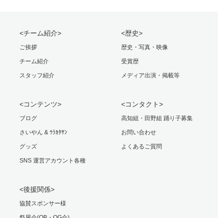
<チーム紹介>
<歴史>
ご挨拶
歴史・写真・映像
チーム紹介
受賞歴
スタッフ紹介
メディア出演・掲載等
<コンテンツ>
<コンタクト>
ブログ
高知組・田野組 踊り子募集
さいやん & ｳﾗｶﾀｻﾝ
お問い合わせ
グッズ
よくあるご質問
SNS 運営アカウント各種
<後援関係>
協賛スポンサー様
祭屋会(OB・OG会)