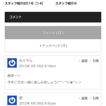
スタッフ紹介2016【14】
スタッフ紹介⑳
コメント
コメント ( 11 )
トラックバック ( 0 )
ねぇやん
返信
引用
2012年 4月 04日 9:18am
棟梁ー☆
今年こそは一緒に楽しみましょう(*^▽^)/★*☆♪
愛
返信
引用
2012年 4月 04日 9:45am