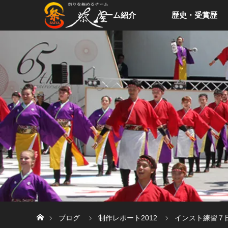
チーム紹介
歴史・受賞歴
ホーム
ブログ
制作レポート2012
インスト練習７