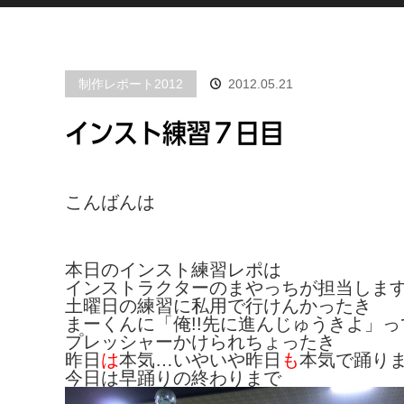
制作レポート2012
2012.05.21
インスト練習７日目
こんばんは
本日のインスト練習レポは
インストラクターのまやっちが担当しま
土曜日の練習に私用で行けんかったき
まーくんに「俺!!先に進んじゅうきよ
」っ
プレッシャーかけられちょったき
昨日
は
本気…いやいや昨日
も
本気で踊り
今日は早踊りの終わりまで