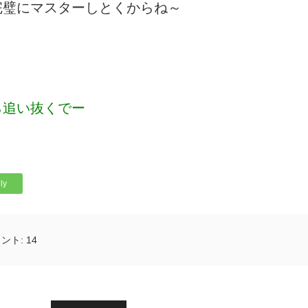
完璧にマスターしとくからね～
ら追い抜くでー
ly
ント:
14