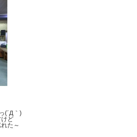
(´Д｀)
すけど
忘れた～