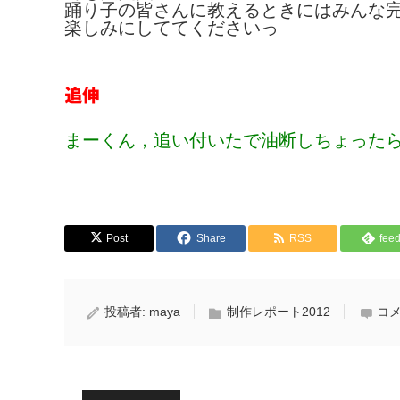
踊り子の皆さんに教えるときにはみんな
楽しみにしててくださいっ
追伸
まーくん，追い付いたで
油断しちょった
Post
Share
RSS
feed
投稿者:
maya
制作レポート2012
コメ