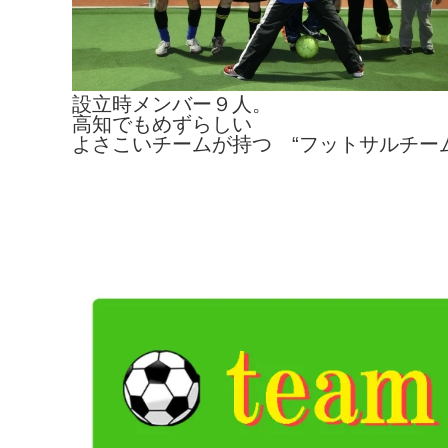
設立時メンバー９人。
高知でもめずらしい
よさこいチームが持つ “フットサルチーム