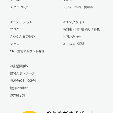
スタッフ紹介
メディア出演・掲載等
<コンテンツ>
<コンタクト>
ブログ
高知組・田野組 踊り子募集
さいやん & ｳﾗｶﾀｻﾝ
お問い合わせ
グッズ
よくあるご質問
SNS 運営アカウント各種
<後援関係>
協賛スポンサー様
祭屋会(OB・OG会)
協賛のお願い
赤野獅子舞