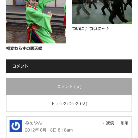
ついに♪ ついに～♪
相変わらずの悪天候
コメント
コメント ( 5 )
トラックバック ( 0 )
ねぇやん
返信
引用
2012年 8月 18日 8:18am