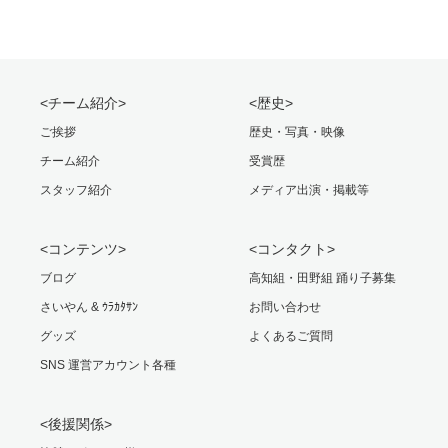
<チーム紹介>
<歴史>
ご挨拶
歴史・写真・映像
チーム紹介
受賞歴
スタッフ紹介
メディア出演・掲載等
<コンテンツ>
<コンタクト>
ブログ
高知組・田野組 踊り子募集
さいやん & ｳﾗｶﾀｻﾝ
お問い合わせ
グッズ
よくあるご質問
SNS 運営アカウント各種
<後援関係>