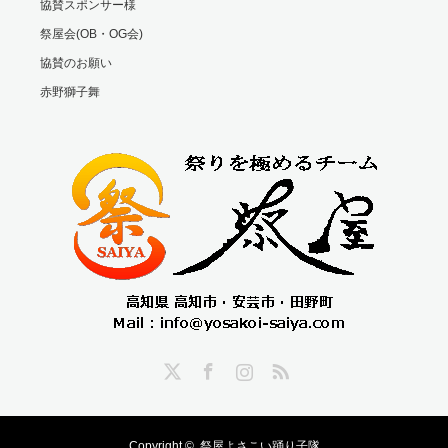
協賛スポンサー様
祭屋会(OB・OG会)
協賛のお願い
赤野獅子舞
Twitter
Facebook
Instagram
RSS
Copyright ©
祭屋よさこい踊り子隊