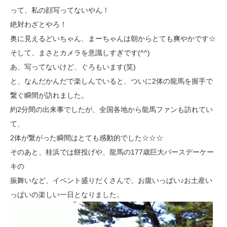
って、私の顔写ってないやん！
絶対わざとやろ！
奥に見えるどいちゃん、まーちゃんは朝からとても爽やかです☆
そして、まさとカメラを意識しすぎです(^^)
あ、写ってないけど、ぐろもいます(笑)
と、なんだかんだで楽しんでいると、ついに2体の龍馬を握手で
繋ぐ瞬間が訪れました。
約2分間の出来事でしたが、全国各地から龍馬ファンも訪れてい
て、
2体が繋がった瞬間はとても感動的でした☆☆☆
そのあと、桂浜では餅投げや、龍馬の177歳巨大バースデーケー
キの
振舞いなど、イベント盛りだくさんで、お腹いっぱい♪お土産い
っぱいの楽しい一日となりました。