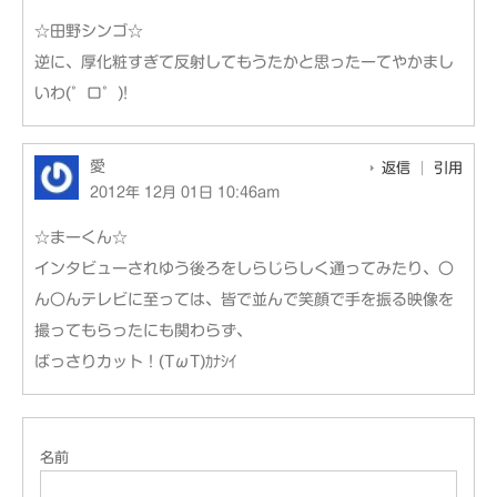
☆田野シンゴ☆
逆に、厚化粧すぎて反射してもうたかと思ったーてやかまし
いわ(゜ロ゜)!
愛
返信
引用
2012年 12月 01日 10:46am
☆まーくん☆
インタビューされゆう後ろをしらじらしく通ってみたり、〇
ん〇んテレビに至っては、皆で並んで笑顔で手を振る映像を
撮ってもらったにも関わらず、
ばっさりカット！(TωT)ｶﾅｼｲ
名前