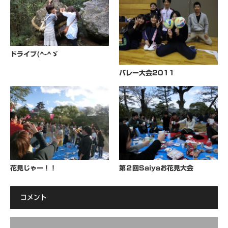
ドライブ(^-^ゞ
バレー大会2011
花見じゃー！！
第２回Saiyaお花見大会
コメント