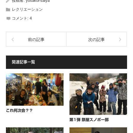
投稿者:
yosakoi-saiya
レクリエーション
コメント:
4
前の記事
次の記事
関連記事一覧
これ何次会？？
第1弾 祭屋スノボー部