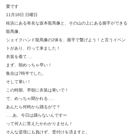
愛です
11月18日 日曜日
桂浜にある有名な坂本龍馬像と、その山の上にある握手ができる
龍馬像、
シェイクハンド龍馬像の2体を、握手で繋げよう！と言うイベン
トがあり、行って来ました！
衣装を着て….
まず、朝めっちゃ早い！
集合は7時半でした。
そして寒い！
この時期、早朝に衣装は寒いで！
で、めっちゃ聞かれる…..
あんたら何時から踊るがで？
…..あ、今日は踊らないんですー
って何人に答えたかわかりません！
そんな逆境にも負けず、受付けを済ますと、