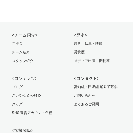
<チーム紹介>
<歴史>
ご挨拶
歴史・写真・映像
チーム紹介
受賞歴
スタッフ紹介
メディア出演・掲載等
<コンテンツ>
<コンタクト>
ブログ
高知組・田野組 踊り子募集
さいやん & ｳﾗｶﾀｻﾝ
お問い合わせ
グッズ
よくあるご質問
SNS 運営アカウント各種
<後援関係>