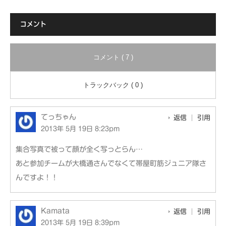
コメント
コメント ( 7 )
トラックバック ( 0 )
てっちゃん
返信
引用
2013年 5月 19日 8:23pm
集合写真で被って顔が全く写っとらん…
あと参加チームが大橋通さんでなくて帯屋町筋ジュニア隊さ
んですよ！！
Kamata
返信
引用
2013年 5月 19日 8:39pm