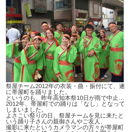
祭屋チーム2012年の衣装・曲・振付にて、遂
に帯屋町を踊りました。
というのも、昨年高知本祭10日が雨で中止…
2012年、帯屋町での踊りは「なし」となって
しまいました。
よさこい祭りの日、祭屋チームを見に来たと
いう踊り子さんの親御さんやご友人、
撮影に来たというカメラマンの方々が帯屋町