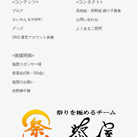
<コンテンツ>
<コンタクト>
ブログ
高知組・田野組 踊り子募集
さいやん & ｳﾗｶﾀｻﾝ
お問い合わせ
グッズ
よくあるご質問
SNS 運営アカウント各種
<後援関係>
協賛スポンサー様
祭屋会(OB・OG会)
協賛のお願い
赤野獅子舞