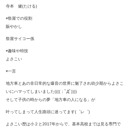
寺本 健(たける)
◉祭屋での役割
賑やかし
祭屋サイコー係
◉趣味や特技
よさこい
◉一言
地方車とあの非日常的な爆音の世界に魅了され幼少期からよさこ
いにハマってしまいました((((；ﾟДﾟ))))
そして子供の時からの夢「地方車の人になる」が
叶ってしまって人生路頭に迷ってます(゜レ゜)
よさこい歴は小２と2017年からで、基本高校までは見る専門で