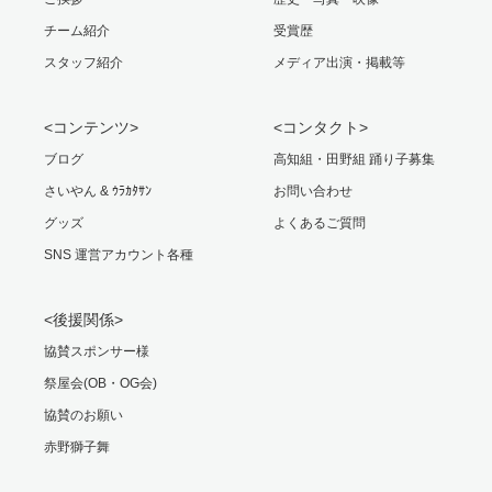
チーム紹介
受賞歴
スタッフ紹介
メディア出演・掲載等
<コンテンツ>
<コンタクト>
ブログ
高知組・田野組 踊り子募集
さいやん & ｳﾗｶﾀｻﾝ
お問い合わせ
グッズ
よくあるご質問
SNS 運営アカウント各種
<後援関係>
協賛スポンサー様
祭屋会(OB・OG会)
協賛のお願い
赤野獅子舞