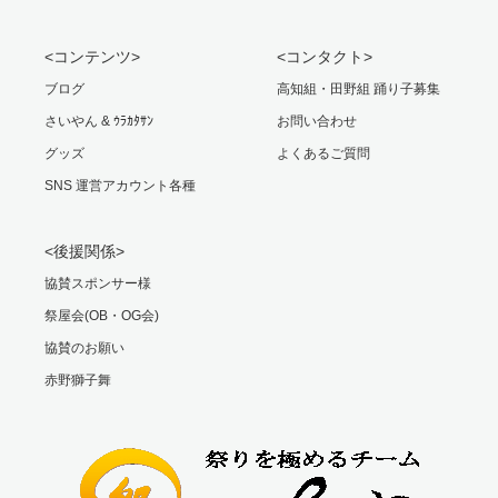
<コンテンツ>
<コンタクト>
ブログ
高知組・田野組 踊り子募集
さいやん & ｳﾗｶﾀｻﾝ
お問い合わせ
グッズ
よくあるご質問
SNS 運営アカウント各種
<後援関係>
協賛スポンサー様
祭屋会(OB・OG会)
協賛のお願い
赤野獅子舞