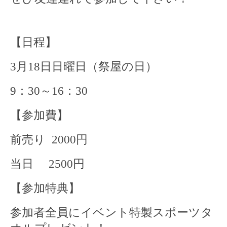
【日程】
3
月
18
日日曜日（祭屋の日）
9
：
30
～
16
：
30
【参加費】
前売り
2000
円
当日
2500
円
【参加特典】
参加者全員にイベント特製スポーツタ