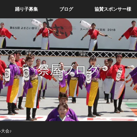
踊り子募集
ブログ
協賛スポンサー様
祭屋ブログ
大会♪