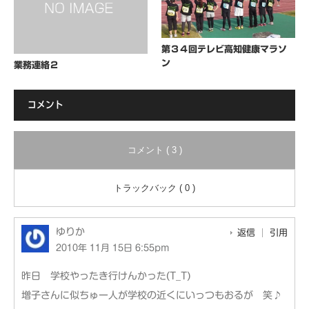
第３４回テレビ高知健康マラソ
ン
業務連絡２
コメント
コメント ( 3 )
トラックバック ( 0 )
ゆりか
返信
引用
2010年 11月 15日 6:55pm
昨日 学校やったき行けんかった(T_T)
増子さんに似ちゅー人が学校の近くにいっつもおるが 笑♪