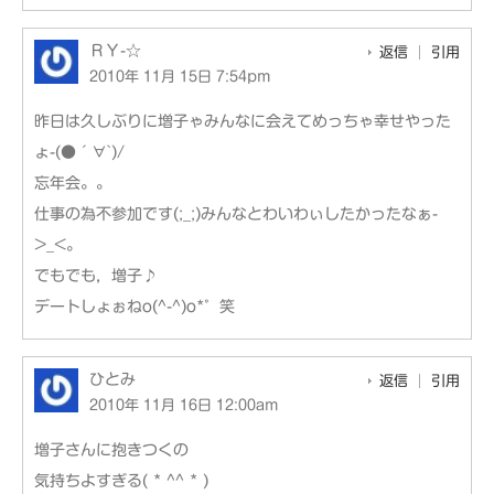
ＲＹ-☆
返信
引用
2010年 11月 15日 7:54pm
昨日は久しぶりに増子ゃみんなに会えてめっちゃ幸せやった
ょ-(●´∀`)/
忘年会。。
仕事の為不参加です(;_;)みんなとわいわぃしたかったなぁ-
>_<。
でもでも，増子♪
デートしょぉねo(^-^)o*゜笑
ひとみ
返信
引用
2010年 11月 16日 12:00am
増子さんに抱きつくの
気持ちよすぎる( * ^^ * )