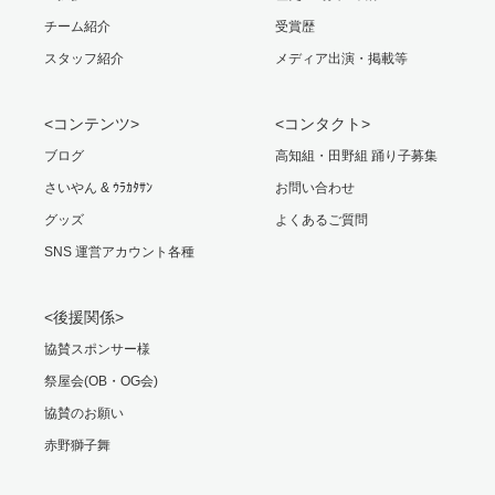
チーム紹介
受賞歴
スタッフ紹介
メディア出演・掲載等
<コンテンツ>
<コンタクト>
ブログ
高知組・田野組 踊り子募集
さいやん & ｳﾗｶﾀｻﾝ
お問い合わせ
グッズ
よくあるご質問
SNS 運営アカウント各種
<後援関係>
協賛スポンサー様
祭屋会(OB・OG会)
協賛のお願い
赤野獅子舞