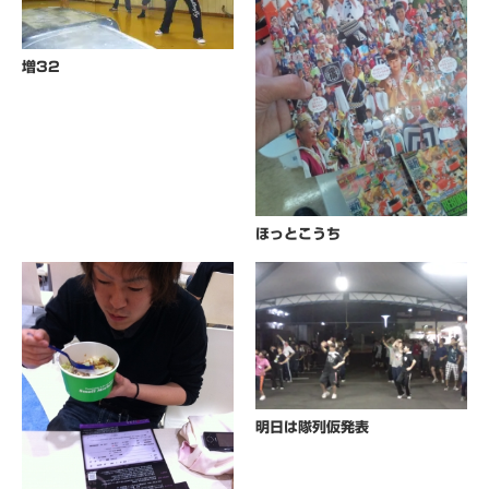
増32
ほっとこうち
明日は隊列仮発表