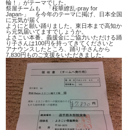
輪！」がテーマでした。
祭屋チームも 「桜華繚乱-pray for
Japan-」 を今年のテーマに掲げ、日本全国
に元気が届く
ようにと願い踊りました。東日本まで高知か
ら元気届いてますでしょうか。
よさこい本番、義援金にご協力いただける踊
り子さんは100円を持ってきてくださいと
アナウンスしたところ、踊り子さんから
7,830円ものご支援をいただきました。