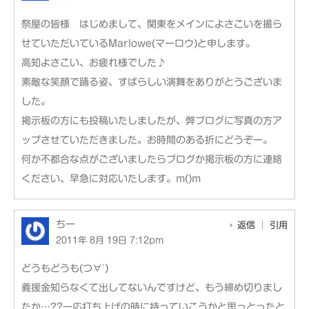
祭屋の皆様 はじめまして、関東をメインによさこいを撮ら
せていただいているMarlowe(マーロウ)と申します。
高知よさこい、お疲れ様でした♪
素敵な笑顔で踊る姿、すばらしい演舞をありがとうございま
した。
掲示板の方にも投稿いたしましたが、弊ブログに写真の方ア
ップさせていただきました。お時間のある折にどうぞー。
何か不都合な点がございましたらブログか掲示板の方に連絡
ください、早急に対応いたします。m()m
ちー
返信
引用
2011年 8月 19日 7:12pm
どうもどうも(つ∀`)
義援金知らなくて出してないんですけど、もう締め切りまし
たか…??一応打ち上げの時に持っていこうかと思っとったと