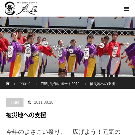
祭屋ブログ
ホーム
ブログ
TSR
,
制作レポート2011
被災地への支援
TSR
2011.08.18
被災地への支援
今年のよさこい祭り、「広げよう！元気の