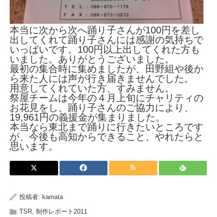
本当に次から次へ踊り子さんが100円を差し
出してくれて踊り子さんには感謝の気持ちで
いっぱいです。100円以上出してくれた方も
いました。ありがとうございました。
最初の集合時に集めましたが、田野組や後か
ら来た人には声が行き届きませんでした。
用意してくれていた方、すみません。
祭屋チームは今年の４月上旬にチャリティの
お花見をし、踊り子さんのご協力により、
19,961円の義援金が集まりました。
本当なら東北まで踊りに行きたいところです
が、今後も高知からできること、やれたらと
思います。
投稿者:
kamata
TSR
,
制作レポート2011