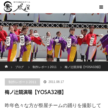
祭屋ブログ
ホーム
ブログ
制作レポート2011
梅ノ辻競演場【YOSA32様】
制作レポート2011
2011.08.17
梅ノ辻競演場【YOSA32様】
昨年色々な方が祭屋チームの踊りを撮影して