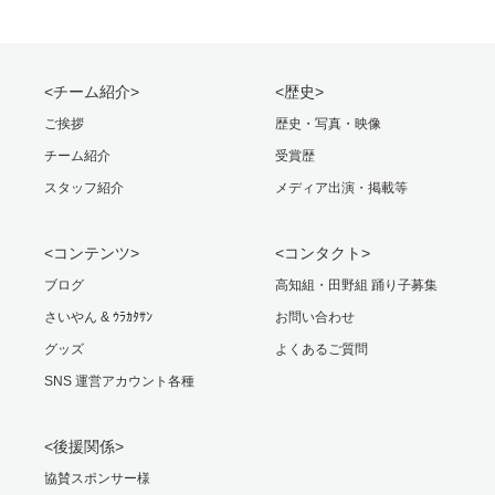
<チーム紹介>
<歴史>
ご挨拶
歴史・写真・映像
チーム紹介
受賞歴
スタッフ紹介
メディア出演・掲載等
<コンテンツ>
<コンタクト>
ブログ
高知組・田野組 踊り子募集
さいやん & ｳﾗｶﾀｻﾝ
お問い合わせ
グッズ
よくあるご質問
SNS 運営アカウント各種
<後援関係>
協賛スポンサー様