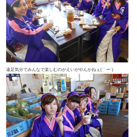
遠足気分でみんなで楽しむのがえいがやんかねぇ(｀ー´)