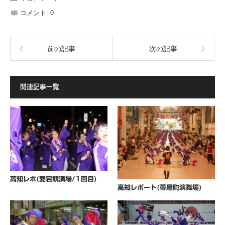
コメント:
0
前の記事
次の記事
関連記事一覧
高知レポ(愛宕競演場/1回目)
高知レポート(帯屋町演舞場)