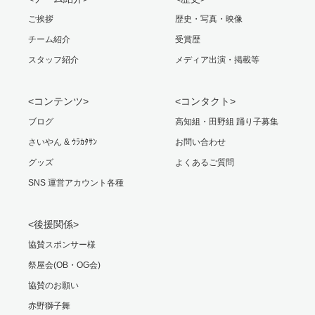
ご挨拶
歴史・写真・映像
チーム紹介
受賞歴
スタッフ紹介
メディア出演・掲載等
<コンテンツ>
<コンタクト>
ブログ
高知組・田野組 踊り子募集
さいやん & ｳﾗｶﾀｻﾝ
お問い合わせ
グッズ
よくあるご質問
SNS 運営アカウント各種
<後援関係>
協賛スポンサー様
祭屋会(OB・OG会)
協賛のお願い
赤野獅子舞