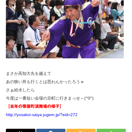
まさか高知大丸を越えて
あの狭い所も行くとは思わんかったろうｗ
さぁ給水したら
今度は一番短い会場の京町に行きまっせ～(^0^)
【去年の帯屋町演舞場の様子】
http://yosakoi-saiya.jugem.jp/?eid=272