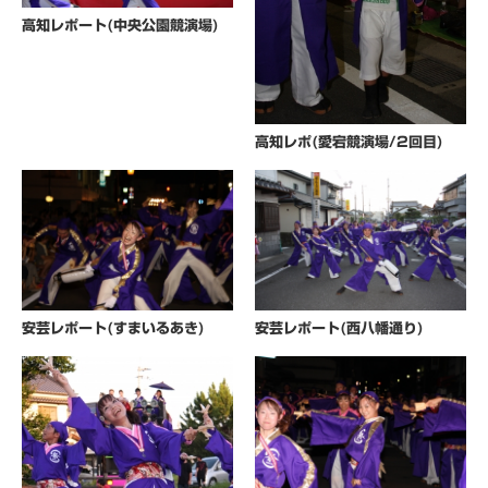
高知レポート(中央公園競演場)
高知レポ(愛宕競演場/2回目)
安芸レポート(すまいるあき)
安芸レポート(西八幡通り)