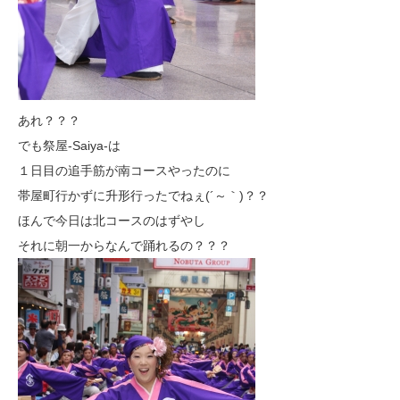
あれ？？？
でも祭屋-Saiya-は
１日目の追手筋が南コースやったのに
帯屋町行かずに升形行ったでねぇ(´～｀)？？
ほんで今日は北コースのはずやし
それに朝一からなんで踊れるの？？？