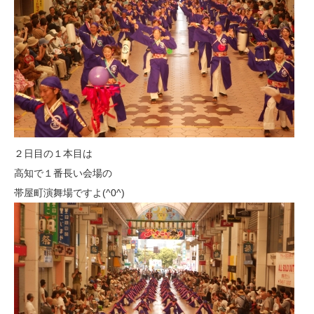
２日目の１本目は
高知で１番長い会場の
帯屋町演舞場ですよ(^0^)