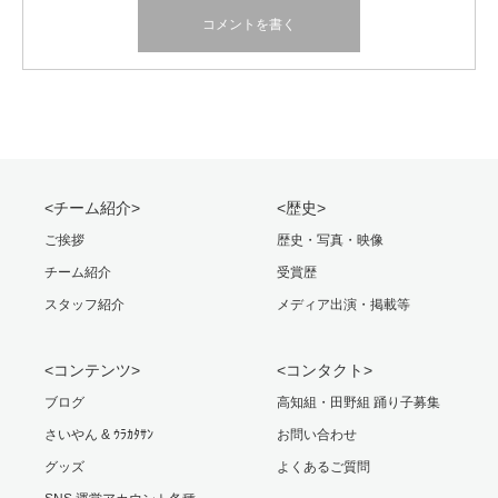
<チーム紹介>
<歴史>
ご挨拶
歴史・写真・映像
チーム紹介
受賞歴
スタッフ紹介
メディア出演・掲載等
<コンテンツ>
<コンタクト>
ブログ
高知組・田野組 踊り子募集
さいやん & ｳﾗｶﾀｻﾝ
お問い合わせ
グッズ
よくあるご質問