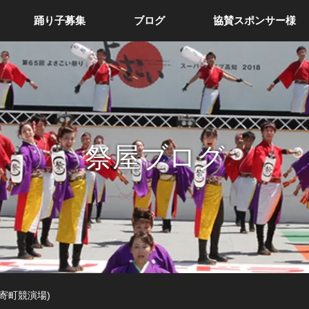
踊り子募集
ブログ
協賛スポンサー様
祭屋ブログ
寄町競演場)