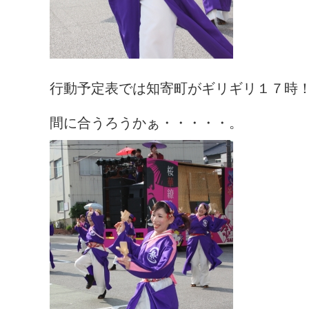
行動予定表では知寄町がギリギリ１７時
間に合うろうかぁ・・・・・。