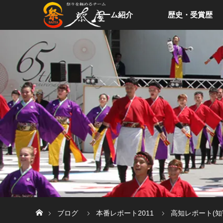
チーム紹介
歴史・受賞歴
ホーム
ブログ
本番レポート2011
高知レポート(知