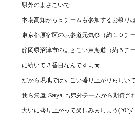
県外のよさこいで
本場高知から５チームも参加するお祭り
東京都原宿区の表参道元気祭（約１０チ
静岡県沼津市のよさこい東海道（約５チ
に続いて３番目なんですよ★
だから現地ではすごい盛り上がりらしいで
我ら祭屋-Saiya-も県外チームから期待
大いに盛り上がって楽しみましょう(^0^)/