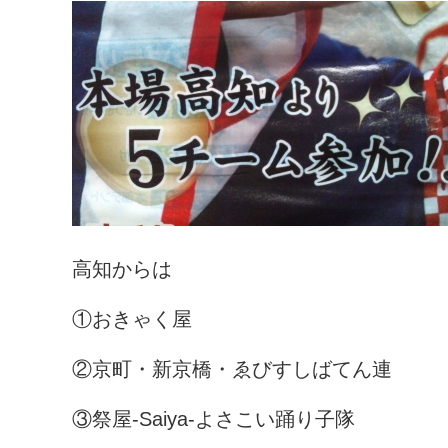
高知からは
①おきゃく屋
②京町・新京橋・ゑびすしばてん連
③祭屋-Saiya-よさこい踊り子隊