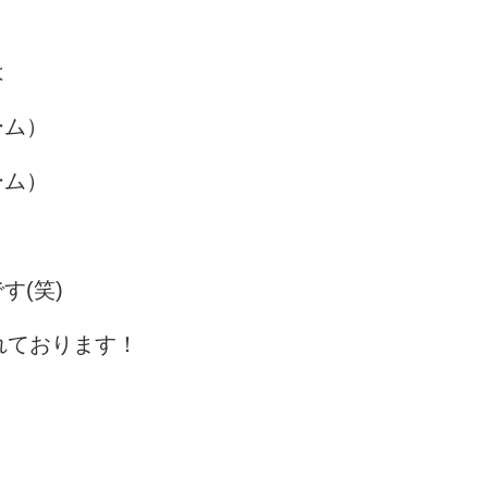
は
ーム）
ーム）
す(笑)
されております！