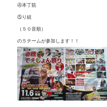
④本丁筋
⑤り組
（５０音順）
の５チームが参加します！！