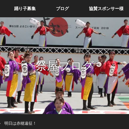
踊り子募集
ブログ
協賛スポンサー様
祭屋ブログ
明日は赤穂遠征！