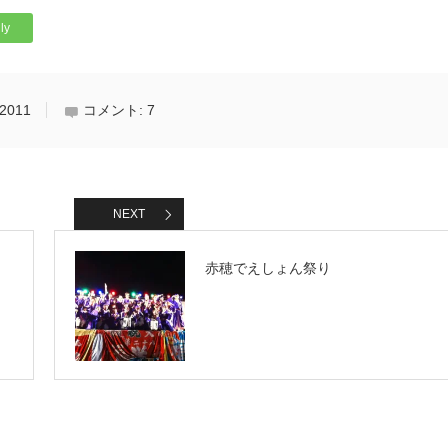
ly
011
コメント:
7
NEXT
赤穂でえしょん祭り