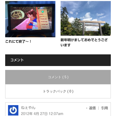
新年明けましておめでとうござ
これにて終了～！
います
コメント
コメント ( 5 )
トラックバック ( 0 )
ねぇやん
返信
引用
2012年 4月 27日 12:07am