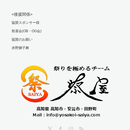
<後援関係>
協賛スポンサー様
祭屋会(OB・OG会)
協賛のお願い
赤野獅子舞
Twitter
Facebook
Instagram
RSS