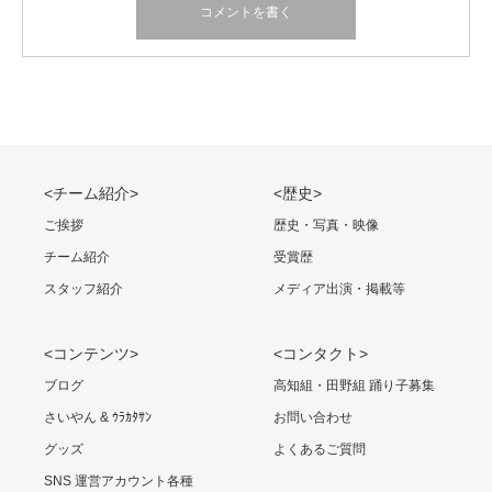
<チーム紹介>
<歴史>
ご挨拶
歴史・写真・映像
チーム紹介
受賞歴
スタッフ紹介
メディア出演・掲載等
<コンテンツ>
<コンタクト>
ブログ
高知組・田野組 踊り子募集
さいやん & ｳﾗｶﾀｻﾝ
お問い合わせ
グッズ
よくあるご質問
SNS 運営アカウント各種