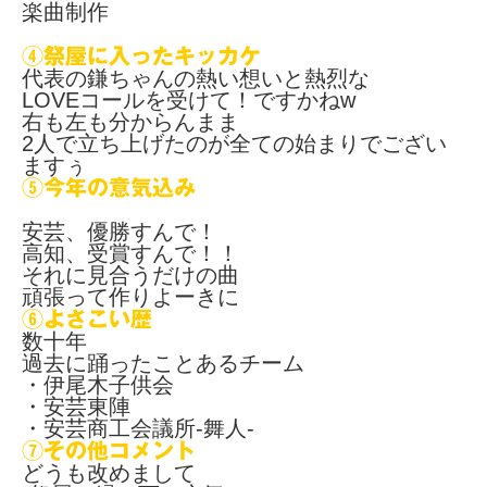
楽曲制作
④祭屋に入ったキッカケ
代表の鎌ちゃんの熱い想いと熱烈な
LOVEコールを受けて！ですかねw
右も左も分からんまま
2人で立ち上げたのが全ての始まりでござい
ますぅ
⑤今年の意気込み
安芸、優勝すんで！
高知、受賞すんで！！
それに見合うだけの曲
頑張って作りよーきに
⑥よさこい歴
数十年
過去に踊ったことあるチーム
・伊尾木子供会
・安芸東陣
・安芸商工会議所-舞人-
⑦その他コメント
どうも改めまして