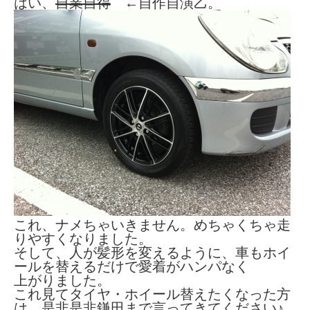
はい、
自業自得
←自作自演乙。
これ、ナメちゃいきません。めちゃくちゃ走
りやすくなりました。
そして、人が髪形を変えるように、車もホイ
ールを替えるだけで愛着がハンパなく
上がりました。
これ見てタイヤ・ホイール替えたくなった方
は、是非是非鎌田まで言ってきてください♪