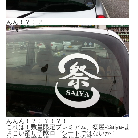
んん！？！？
んんん！？！？！？！
これは！数量限定プレミアム、祭屋-Saiya-よ
さこい踊り子隊ロゴシートではないか！