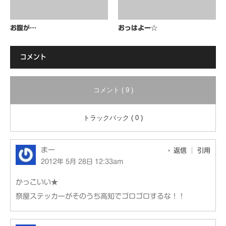
お腹が…
おっはよー☆
コメント
コメント ( 9 )
トラックバック ( 0 )
まー
返信
引用
2012年 5月 28日 12:33am
かっこいい★
祭屋ステッカーがそのうち高知でゴロゴロするな！！