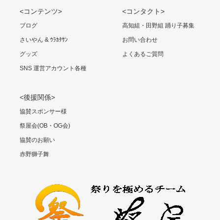
<コンテンツ>
<コンタクト>
ブログ
高知組・田野組 踊り子募集
さいやん & ｳﾗｶﾀｻﾝ
お問い合わせ
グッズ
よくあるご質問
SNS 運営アカウント各種
<後援関係>
協賛スポンサー様
祭屋会(OB・OG会)
協賛のお願い
赤野獅子舞