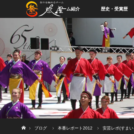
チーム紹介
歴史・受賞歴
ホーム
ブログ
本番レポート2012
安芸レポ(すまい