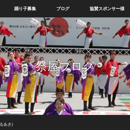
踊り子募集
ブログ
協賛スポンサー様
祭屋ブログ
るあき)