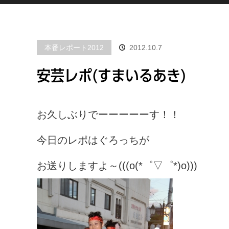
本番レポート2012
2012.10.7
安芸レポ(すまいるあき)
お久しぶりでーーーーーす！！
今日のレポはぐろっちが
お送りしますよ～(((o(*゜▽゜*)o)))