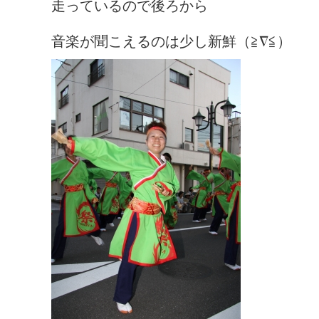
走っているので後ろから
音楽が聞こえるのは少し新鮮（≧∇≦）