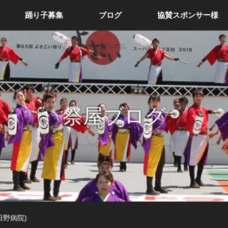
踊り子募集
ブログ
協賛スポンサー様
祭屋ブログ
田野病院)