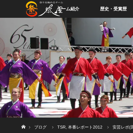
チーム紹介
歴史・受賞歴
ホーム
ブログ
TSR
,
本番レポート2012
安芸レポ(