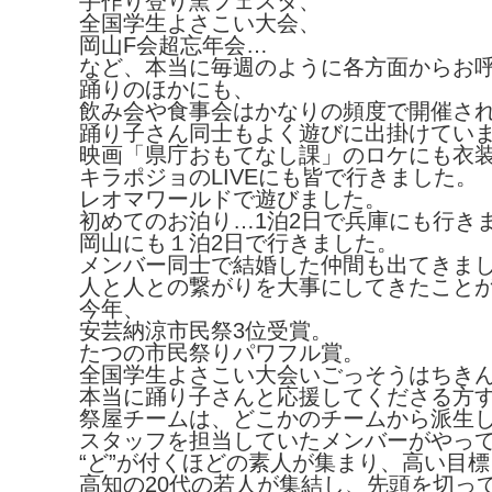
手作り登り窯フェスタ、
全国学生よさこい大会、
岡山F会超忘年会…
など、本当に毎週のように各方面からお
踊りのほかにも、
飲み会や食事会はかなりの頻度で開催さ
踊り子さん同士もよく遊びに出掛けてい
映画「県庁おもてなし課」のロケにも衣
キラポジョのLIVEにも皆で行きました。
レオマワールドで遊びました。
初めてのお泊り…1泊2日で兵庫にも行き
岡山にも１泊2日で行きました。
メンバー同士で結婚した仲間も出てきま
人と人との繋がりを大事にしてきたこと
今年、
安芸納涼市民祭3位受賞。
たつの市民祭りパワフル賞。
全国学生よさこい大会いごっそうはちき
本当に踊り子さんと応援してくださる方
祭屋チームは、どこかのチームから派生
スタッフを担当していたメンバーがやっ
“ど”が付くほどの素人が集まり、高い目
高知の20代の若人が集結し、先頭を切っ