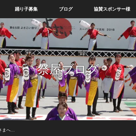
踊り子募集
ブログ
協賛スポンサー様
祭屋ブログ
皆さまへ…