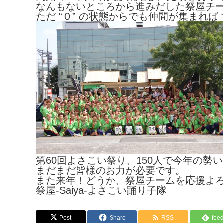
なんもないところから進みだした祭屋チ
ただ “０” の状態からでも仲間が集まれば
第60回よさこい祭り、150人で今年の勢
まだまだ皆様のお力が必要です。
また来年！どうか、祭屋チームを応援よ
祭屋-Saiya-よさこい踊り子隊
Post
Share
RSS
feed