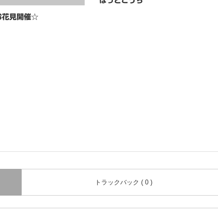
ほっとこうち
お花見開催☆
トラックバック ( 0 )