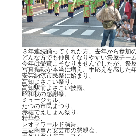
３年連続踊ってくれた方、去年から参加
どんな方でも仲良くなりやすい祭屋チー
今年は受賞こそなりませんでしたが、祭
写真掲載が本当に増え、手応えを感じた
安芸納涼市民祭に始まり、
高知よさこい祭り、
高知駅前よさこい披露、
昭和秋の感謝祭、
ミュージカル、
たつの市民まつり、
赤穂でえしょん祭り、
精華祭、
レオマワールド演舞、
三菱商事と安芸市の懇親会、