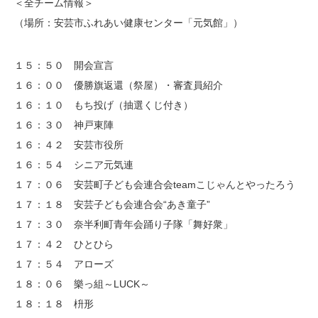
＜全チーム情報＞
（場所：安芸市ふれあい健康センター「元気館」）
１５：５０ 開会宣言
１６：００ 優勝旗返還（祭屋）・審査員紹介
１６：１０ もち投げ（抽選くじ付き）
１６：３０ 神戸東陣
１６：４２ 安芸市役所
１６：５４ シニア元気連
１７：０６ 安芸町子ども会連合会teamこじゃんとやったろう
１７：１８ 安芸子ども会連合会“あき童子”
１７：３０ 奈半利町青年会踊り子隊「舞好衆」
１７：４２ ひとひら
１７：５４ アローズ
１８：０６ 樂っ組～LUCK～
１８：１８ 枡形