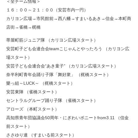
＜全チーム情報＞
１６：００～２１：００（安芸市内一円）
カリヨン広場→市民館前→西八幡→すまいるあき→信金→本町商
店街→雀橋→梶橋
帯屋町筋ジュニア隊 （カリヨン広場スタート）
安芸町子ども会連合会teamこじゃんとやったろう （カリヨン広
場スタート）
安芸子ども会連合会“あき童子” （カリヨン広場スタート）
奈半利町青年会踊り子隊「舞好衆」 （梶橋スタート）
樂っ組～LUCK～ （梶橋スタート）
安芸東陣 （雀橋スタート）
セントラルグループ踊り子隊 （雀橋スタート）
アローズ （本町スタート）
高知県青年団協議会50周年・にぎわいボニートfrom3.11 （信金
前スタート）
ささゆり連 （すまいる前スタート）