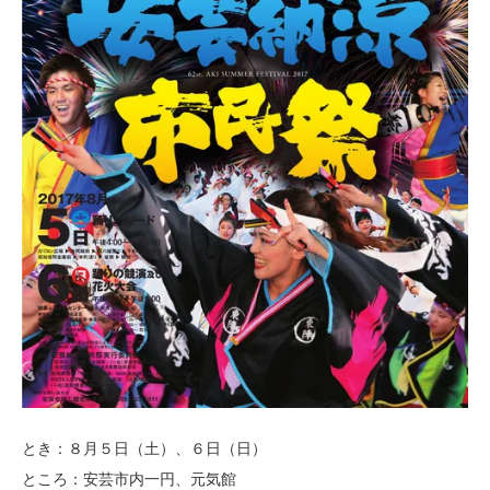
とき：８月５日（土）、６日（日）
ところ：安芸市内一円、元気館