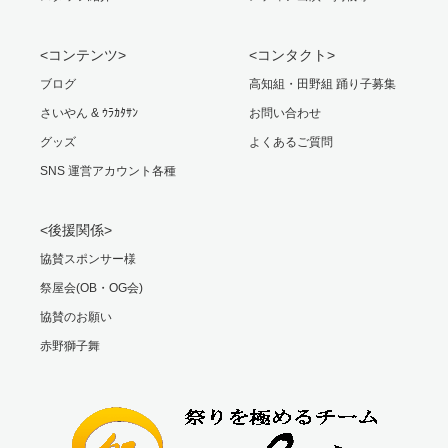
<コンテンツ>
<コンタクト>
ブログ
高知組・田野組 踊り子募集
さいやん & ｳﾗｶﾀｻﾝ
お問い合わせ
グッズ
よくあるご質問
SNS 運営アカウント各種
<後援関係>
協賛スポンサー様
祭屋会(OB・OG会)
協賛のお願い
赤野獅子舞