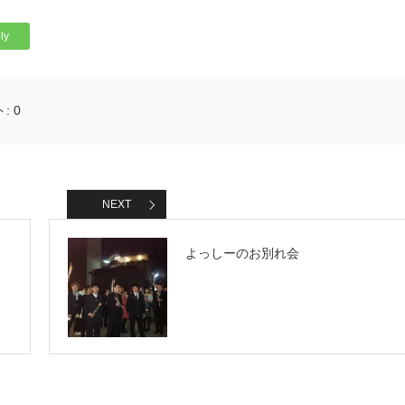
ly
ト:
0
NEXT
よっしーのお別れ会