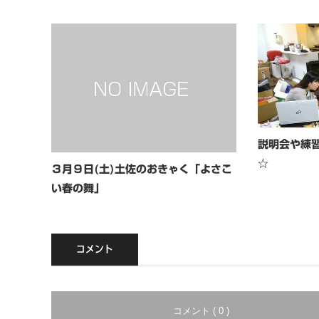
説明会や練
☆
３月９日(土)土佐のおきゃく「よさこ
い春の舞」
コメント
コメント ( 0 )