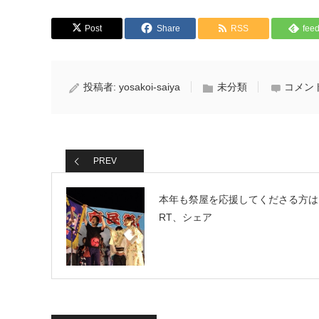
Post
Share
RSS
feed
投稿者:
yosakoi-saiya
未分類
コメン
PREV
本年も祭屋を応援してくださる方は
RT、シェア