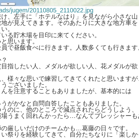
loads/jugem/20110805_2110022.jpg
抜け、左手に「ホテルなはり」を見ながら小さな山
敷地が見えてきます。そのあたりに大きな地方車を
さい。
ている貯木場を目印に来てください。
いと思います。
全員で昼飯食べに行きます。人数多くても行きます
か？
賞目指したい人、メダルが欲しい人、花メダルが欲
人、様々な思いで練習してきてくれたと思いますが
とうございました。
さんを注意することもありましたが、基本的には
ゅうがかなと自問自答したこともありました。
ゆうのに、他のところで減点されたらどうしよう、
演場うまく回れんかったら…なんてプレッシャーも
師の厳しいだけのチームかも…葛藤の日々です。
こい祭りを経験してきて、自分たちなりに「楽しか