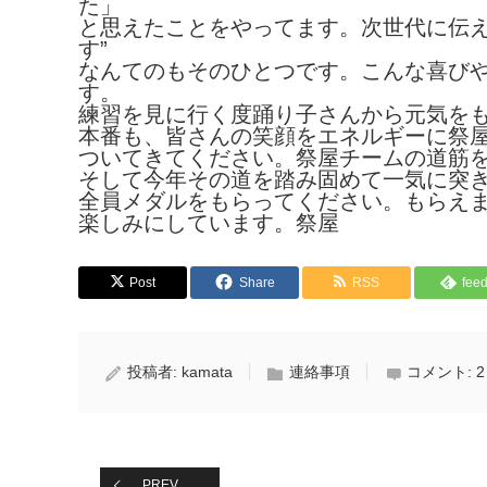
た」
と思えたことをやってます。次世代に伝え
す”
なんてのもそのひとつです。こんな喜び
す。
練習を見に行く度踊り子さんから元気を
本番も、皆さんの笑顔をエネルギーに祭
ついてきてください。祭屋チームの道筋
そして今年その道を踏み固めて一気に突
全員メダルをもらってください。もらえ
楽しみにしています。祭屋
Post
Share
RSS
feed
投稿者:
kamata
連絡事項
コメント:
2
PREV