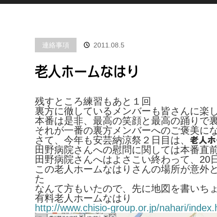
連絡事項
2011.08.5
老人ホームなはり
残すところ練習もあと１回
裏方に徹しているメンバーも皆さんに楽
本番は是非、最高の笑顔と最高の踊りで
それが一番の裏方メンバーへのご褒美に
さて、今年も安芸納涼祭２日目は、
老人ホ
田野病院さんへの慰問に関しては本番直
田野病院さんへはよさこい終わって、20
この老人ホームなはりさんの場所が意外
た
なんて方もいたので、先に地図を書いち
有料老人ホームなはり
http://www.chisio-group.or.jp/nahari/index.