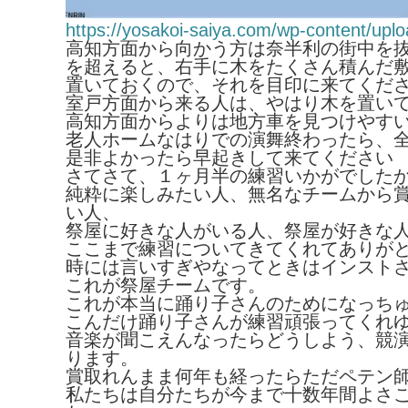
https://yosakoi-saiya.com/wp-content/up
高知方面から向かう方は奈半利の街中を
を超えると、右手に木をたくさん積んだ
置いておくので、それを目印に来てくだ
室戸方面から来る人は、やはり木を置い
高知方面からよりは地方車を見つけやす
老人ホームなはりでの演舞終わったら、
是非よかったら早起きして来てください
さてさて、１ヶ月半の練習いかがでした
純粋に楽しみたい人、無名なチームから
い人、
祭屋に好きな人がいる人、祭屋が好きな
ここまで練習についてきてくれてありが
時には言いすぎやなってときはインスト
これが祭屋チームです。
これが本当に踊り子さんのためになっち
こんだけ踊り子さんが練習頑張ってくれ
音楽が聞こえんなったらどうしよう、競
ります。
賞取れんまま何年も経ったらただペテン
私たちは自分たちが今まで十数年間よさ