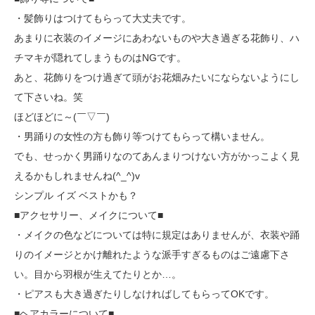
・髪飾りはつけてもらって大丈夫です。
あまりに衣装のイメージにあわないものや大き過ぎる花飾り、ハ
チマキが隠れてしまうものはNGです。
あと、花飾りをつけ過ぎて頭がお花畑みたいにならないようにし
て下さいね。笑
ほどほどに～(￣▽￣)
・男踊りの女性の方も飾り等つけてもらって構いません。
でも、せっかく男踊りなのてあんまりつけない方がかっこよく見
えるかもしれませんね(^_^)v
シンプル イズ ベストかも？
■アクセサリー、メイクについて■
・メイクの色などについては特に規定はありませんが、衣装や踊
りのイメージとかけ離れたような派手すぎるものはご遠慮下さ
い。目から羽根が生えてたりとか…。
・ピアスも大き過ぎたりしなければしてもらってOKです。
■ヘアカラーについて■