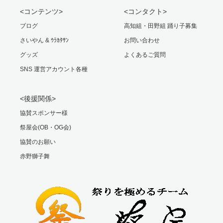
<コンテンツ>
<コンタクト>
ブログ
高知組・田野組 踊り子募集
さいやん & ｳﾗｶﾀｻﾝ
お問い合わせ
グッズ
よくあるご質問
SNS 運営アカウント各種
<後援関係>
協賛スポンサー様
祭屋会(OB・OG会)
協賛のお願い
赤野獅子舞