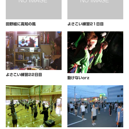
田野組に高知の風
よさこい練習21日目
よさこい練習22日目
動けないorz