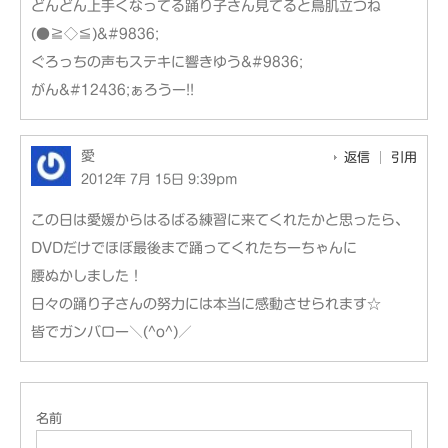
どんどん上手くなってる踊り子さん見てると鳥肌立つね
(●≧◇≦)&#9836;
ぐろっちの声もステキに響きゆう&#9836;
がん&#12436;ぁろうー!!
愛
返信
引用
2012年 7月 15日 9:39pm
この日は愛媛からはるばる練習に来てくれたかと思ったら、
DVDだけでほぼ最後まで踊ってくれたちーちゃんに
腰ぬかしました！
日々の踊り子さんの努力には本当に感動させられます☆
皆でガンバロー＼(^o^)／
名前