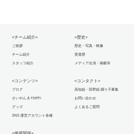
<チーム紹介>
<歴史>
ご挨拶
歴史・写真・映像
チーム紹介
受賞歴
スタッフ紹介
メディア出演・掲載等
<コンテンツ>
<コンタクト>
ブログ
高知組・田野組 踊り子募集
さいやん & ｳﾗｶﾀｻﾝ
お問い合わせ
グッズ
よくあるご質問
SNS 運営アカウント各種
<後援関係>