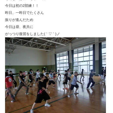
今日は初の2部練！！
昨日、一昨日でたくさん
振りが進んだため
今日は昼、夜共に
がっつり復習をしました( ´ ▽ ` )ノ