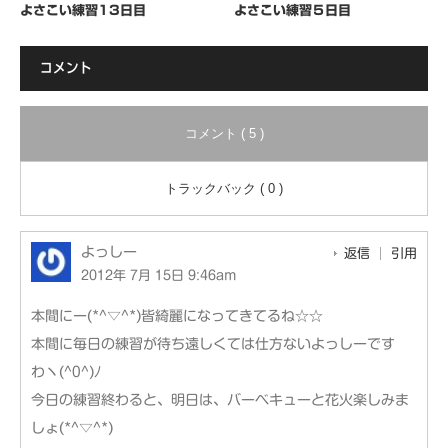
よさこい練習13日目
よさこい練習５日目
コメント
コメント ( 5 )
トラックバック ( 0 )
よっしー
返信
引用
2012年 7月 15日 9:46am
本間にー(*^▽^*)皆綺麗になってきてるね☆☆
本間に毎日の練習が待ち遠しくては仕方ないよっしーです
わヽ(^0^)ﾉ
今日の練習終わると、明日は、バーベキューと花火楽しみま
しょ(*^▽^*)