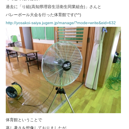
過去に「り組(高知県理容生活衛生同業組合)」さんと
バレーボール大会を行った体育館です(^^)
http://yosakoi-saiya.jugem.jp/manage/?mode=write&eid=632
体育館ということで
蒸し暑さを想像しておりましたが