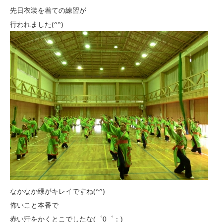
先日衣装を着ての練習が
行われました(^^)
なかなか緑がキレイですね(^^)
怖いこと本番で
赤い汗をかくとこでしたな(゜0゜：)