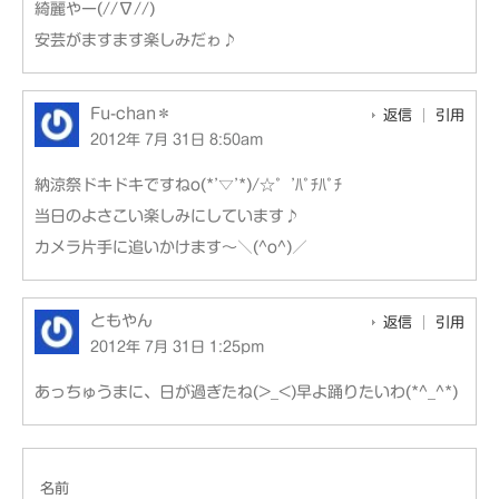
綺麗やー(//∇//)
安芸がますます楽しみだゎ♪
Fu-chan＊
返信
引用
2012年 7月 31日 8:50am
納涼祭ドキドキですねo(*’▽’*)/☆゜’ﾊﾟﾁﾊﾟﾁ
当日のよさこい楽しみにしています♪
カメラ片手に追いかけます～＼(^o^)／
ともやん
返信
引用
2012年 7月 31日 1:25pm
あっちゅうまに、日が過ぎたね(>_<)早よ踊りたいわ(*^_^*)
名前