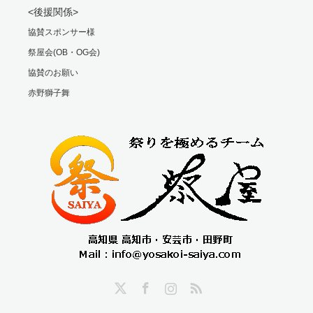
<後援関係>
協賛スポンサー様
祭屋会(OB・OG会)
協賛のお願い
赤野獅子舞
Twitter
Facebook
Instagram
RSS