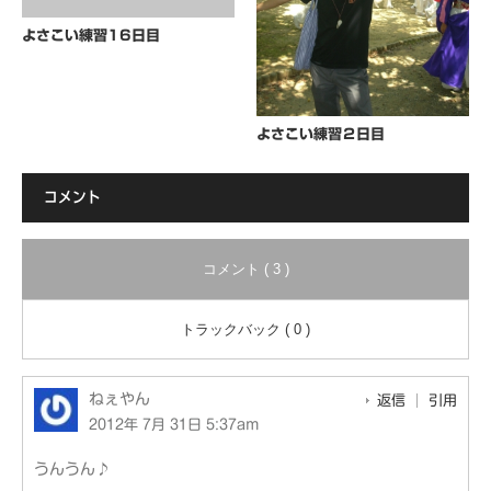
よさこい練習16日目
よさこい練習２日目
コメント
コメント ( 3 )
トラックバック ( 0 )
ねぇやん
返信
引用
2012年 7月 31日 5:37am
うんうん♪