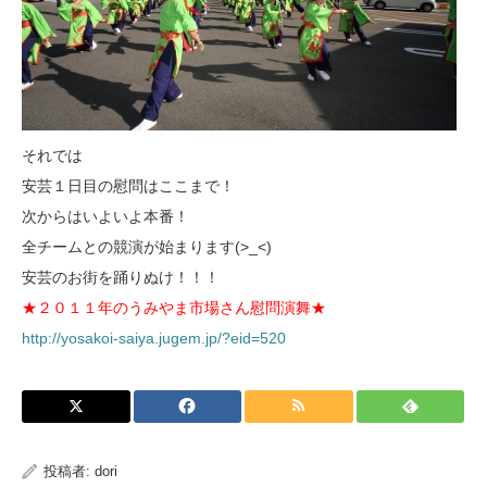
それでは
安芸１日目の慰問はここまで！
次からはいよいよ本番！
全チームとの競演が始まります(>_<)
安芸のお街を踊りぬけ！！！
★２０１１年のうみやま市場さん慰問演舞★
http://yosakoi-saiya.jugem.jp/?eid=520
投稿者:
dori