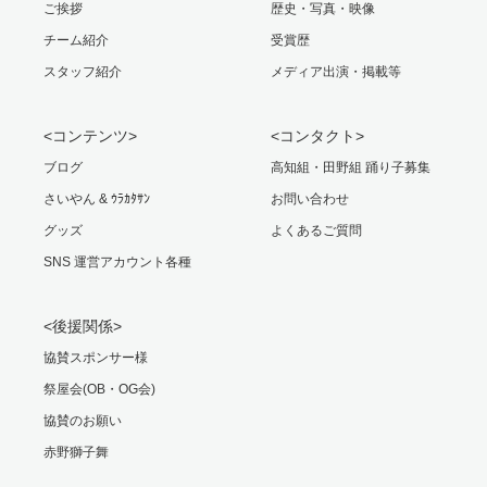
ご挨拶
歴史・写真・映像
チーム紹介
受賞歴
スタッフ紹介
メディア出演・掲載等
<コンテンツ>
<コンタクト>
ブログ
高知組・田野組 踊り子募集
さいやん & ｳﾗｶﾀｻﾝ
お問い合わせ
グッズ
よくあるご質問
SNS 運営アカウント各種
<後援関係>
協賛スポンサー様
祭屋会(OB・OG会)
協賛のお願い
赤野獅子舞