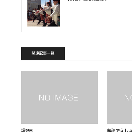
関連記事一覧
増26
赤穂でえし