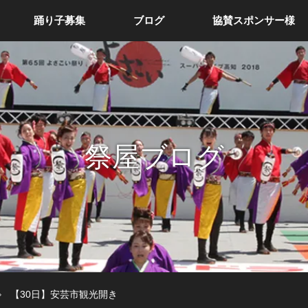
踊り子募集
ブログ
協賛スポンサー様
祭屋ブログ
【30日】安芸市観光開き