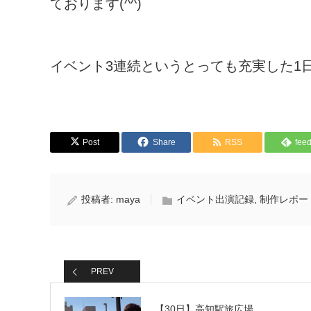
ております(^^)
イベント3連続というとっても充実した1
Post
Share
RSS
feed
投稿者:
maya
イベント出演記録
,
制作レポート
PREV
【30日】高知駅旅広場