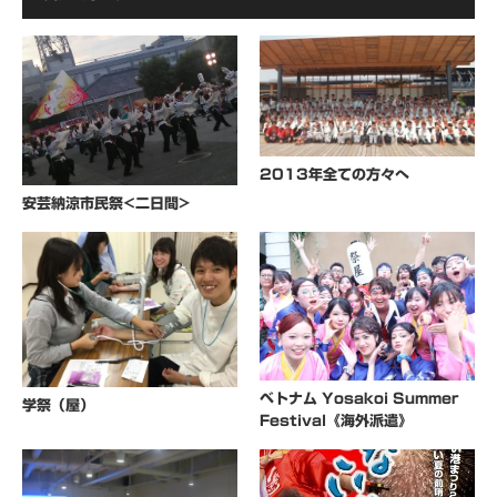
2013年全ての方々へ
安芸納涼市民祭<二日間>
ベトナム Yosakoi Summer
学祭（屋）
Festival《海外派遣》